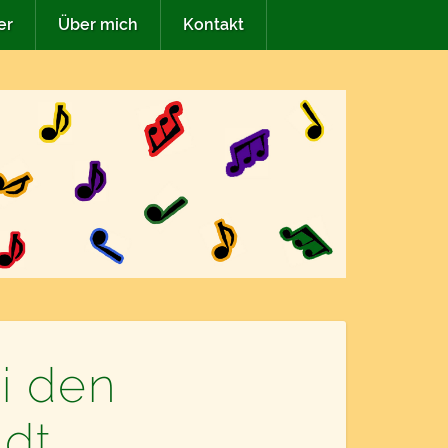
er
Über mich
Kontakt
i den
adt