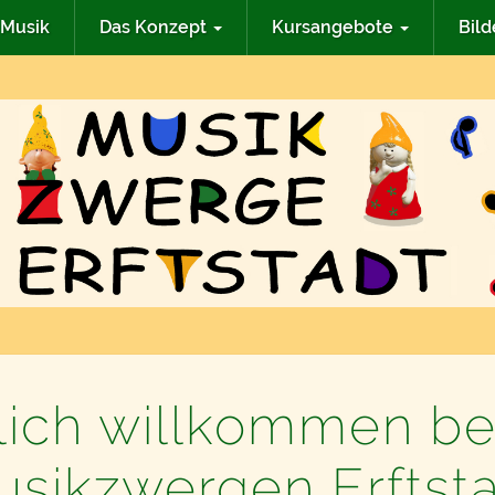
 Musik
Das Konzept
Kursangebote
Bild
lich willkommen be
sikzwergen Erftst